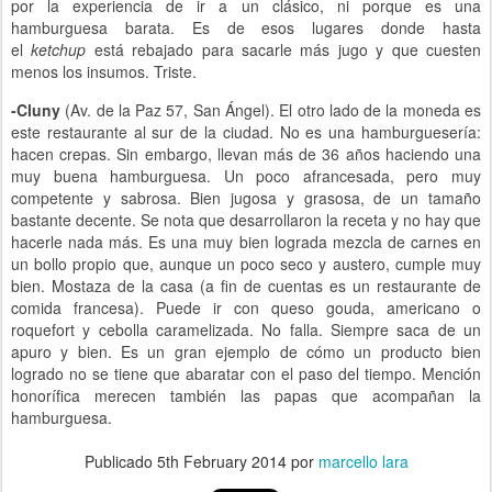
por la experiencia de ir a un clásico, ni porque es una
hamburguesa barata. Es de esos lugares donde hasta
el
ketchup
está rebajado para sacarle más jugo y que cuesten
menos los insumos. Triste.
-Cluny
(Av. de la Paz 57, San Ángel). El otro lado de la moneda es
este restaurante al sur de la ciudad. No es una hamburguesería:
hacen crepas. Sin embargo, llevan más de 36 años haciendo una
muy buena hamburguesa. Un poco afrancesada, pero muy
competente y sabrosa. Bien jugosa y grasosa, de un tamaño
bastante decente. Se nota que desarrollaron la receta y no hay que
hacerle nada más. Es una muy bien lograda mezcla de carnes en
un bollo propio que, aunque un poco seco y austero, cumple muy
bien. Mostaza de la casa (a fin de cuentas es un restaurante de
comida francesa). Puede ir con queso gouda, americano o
roquefort y cebolla caramelizada. No falla. Siempre saca de un
apuro y bien. Es un gran ejemplo de cómo un producto bien
logrado no se tiene que abaratar con el paso del tiempo. Mención
honorífica merecen también las papas que acompañan la
hamburguesa.
Publicado
5th February 2014
por
marcello lara