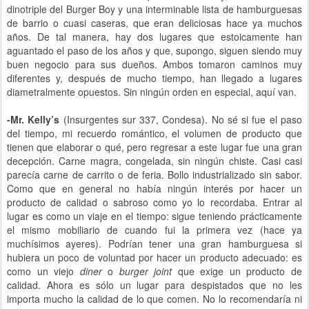
dinotriple del Burger Boy y una interminable lista de hamburguesas
de barrio o cuasi caseras, que eran deliciosas hace ya muchos
años. De tal manera, hay dos lugares que estoicamente han
aguantado el paso de los años y que, supongo, siguen siendo muy
buen negocio para sus dueños. Ambos tomaron caminos muy
diferentes y, después de mucho tiempo, han llegado a lugares
diametralmente opuestos. Sin ningún orden en especial, aquí van.
-Mr. Kelly’s
(Insurgentes sur 337, Condesa). No sé si fue el paso
del tiempo, mi recuerdo romántico, el volumen de producto que
tienen que elaborar o qué, pero regresar a este lugar fue una gran
decepción. Carne magra, congelada, sin ningún chiste. Casi casi
parecía carne de carrito o de feria. Bollo industrializado sin sabor.
Como que en general no había ningún interés por hacer un
producto de calidad o sabroso como yo lo recordaba. Entrar al
lugar es como un viaje en el tiempo: sigue teniendo prácticamente
el mismo mobiliario de cuando fui la primera vez (hace ya
muchísimos ayeres). Podrían tener una gran hamburguesa si
hubiera un poco de voluntad por hacer un producto adecuado: es
como un viejo
diner
o
burger joint
que exige un producto de
calidad. Ahora es sólo un lugar para despistados que no les
importa mucho la calidad de lo que comen. No lo recomendaría ni