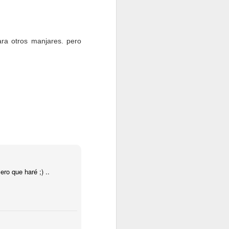
ra otros manjares. pero
ro que haré ;) ..
 en el regio y
ras para