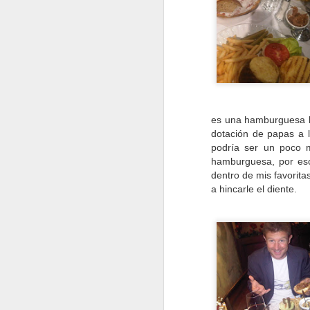
es una hamburguesa b
dotación de papas a l
podría ser un poco m
hamburguesa, por eso
dentro de mis favorita
a hincarle el diente.
8. BurgerGan
palabra de las 
sencilla o dobl
sencilla. Bris
generosa porcio
AQUÍ
.