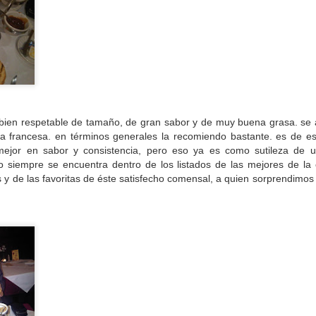
ien respetable de tamaño, de gran sabor y de muy buena grasa. s
a francesa. en términos generales la recomiendo bastante. es de esa
ejor en sabor y consistencia, pero eso ya es como sutileza de 
 siempre se encuentra dentro de los listados de las mejores de la 
s y de las favoritas de éste satisfecho comensal, a quien sorprendimos
g -
Dark kitchen nacido durante la pandemia. Otra más que trata 
“
Smash burgers
” por buen camino. El menú es super sencillo: s
e, con o sin queso, con o sin tocino. Yo, sugiero, probar la prim
ket / Picaña y lomo en smash, queso cheddar, cebolla carameliz
́n) pepinillos y aderezo propio (mil islas). Simple y directa. La