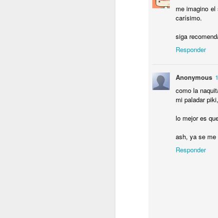
matar el Mon
me imagino el 
delicioso. P
carísimo.
Sólo hacen 
siga recomenda
para arriba.
Responder
Anonymous
como la naquit
mi paladar piki
lo mejor es qu
ash, ya se me 
Responder