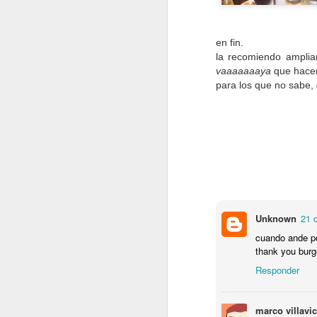
en fin.
la recomiendo amplia
vaaaaaaaya
que hace
para los que no sabe,
Unknown
21 
cuando ande por
thank you bur
Responder
7. Burgers
-
ahora ya tam
marco villavi