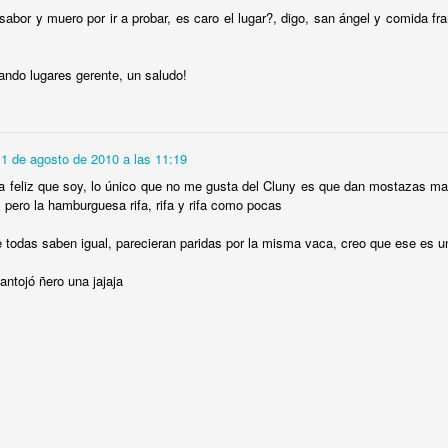
chis. Combinaciones salvajes y divertidas, sustentadas en un 
sabor y muero por ir a probar, es caro el lugar?, digo, san ángel y comida 
idan una
Plain Bacon Cheeseburger
: no tratan de inventar el h
las cosas muy bien. Súmenle unos sides absurdos y papas hast
AQUÍ
ndo lugares gerente, un saludo!
la encuentran.
11 de agosto de 2010 a las 11:19
a feliz que soy, lo único que no me gusta del Cluny es que dan mostazas m
, pero la hamburguesa rifa, rifa y rifa como pocas
e todas saben igual, parecieran paridas por la misma vaca, creo que ese es u
antojó ñero una jajaja