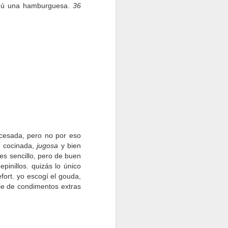
menú una hamburguesa.
36
n los lugares más
DMX, por los rumbos
cilla, directa y muy
r
(2 smash patties,
cesada, pero no por eso
os. Hamburguesas
en cocinada,
jugosa
y bien
 base del pattie.
s sencillo, pero de buen
lla caramelizada,
pinillos. quizás lo único
ort. yo escogí el gouda,
ie de condimentos extras