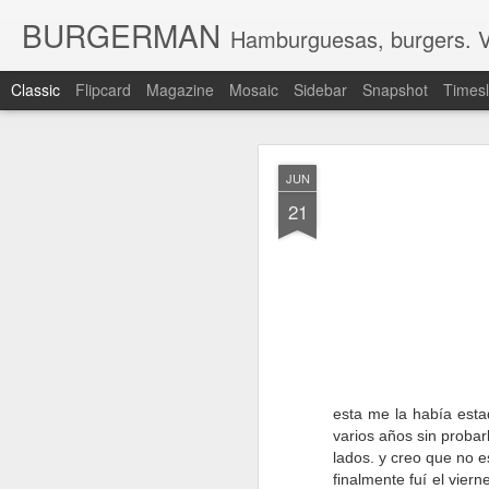
BURGERMAN
Hamburguesas, burgers. Vi
Classic
Flipcard
Magazine
Mosaic
Sidebar
Snapshot
Timesl
DEC
JUN
20
21
El 2021 será un año 
México, en nuestro ba
políticamente. Pero, a
Hamburguesa entró por 
Personalmente acabo 
burgers
por probar. Se
que me hacen ojitos. T
Si el 2020 fue el año d
prácticamente todas las
esta me la había est
Han habido buenas, mal
varios años sin probar
preámbulo, acá les van 
lados. y creo que no 
finalmente fuí el vie