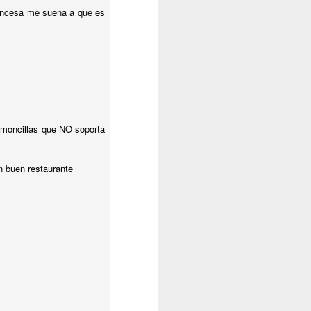
sabor
francesa me suena a que es
ilo negro.
a para echar
amoncillas que NO soporta
n buen restaurante