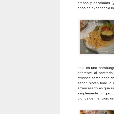
crepas y ensaladas (
10. Pickles -
Para
años de experiencia l
inusitados. Este
Bu
de la Central de Ab
inspirada en las
In
queso amarillo, lec
esta es una hamburgu
9. Valhalla -
10
diferente. al contrari
grandes, vastas 
grasosa
como debe de 
Sugiero entrarle
sabor. sirven todo lo 
lechuga y tomat
afrancesado es que u
simplemente por proba
dignos de mención: una