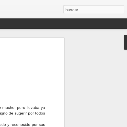
asado en el Mundo, en
il económica, social y
l como el año en que la
el mundo moderno.
bido muchísimasnuevas
 increíbles y platillos
as, desafortunadamente.
en que la burger llegó a
e mucho, pero llevaba ya
sible. Así que, sin más
igno de sugerir por todos
ido y reconocido por sus