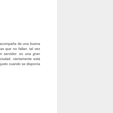
e acompaña de una buena
s que no fallan. tal vez
un servidor. es una
gran
ciudad. ciertamente está
 justo cuando se disponía
de llevar la
ólo hay
era vez una
ada (muy
 encuentras