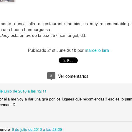
mente. nunca falla. el restaurante también es muy recomendable pa
n una buena hamburguesa.
cluny
está en av. de la paz #57, san angel, d.f.
Publicado
21st June 2010
por
marcello lara
3
Ver comentarios
de junio de 2010 a las 12:11
 alla me voy a dar una gira por los lugares que recomiendas!! eso es lo prime
german :D
 Invasión regia a toda la República. Ya tienen varias sucursales
bién en
CDMX, Saltillo
y
Nuevo Laredo
. Locuras hamburguese
cencio
6 de julio de 2010 a las 23:25