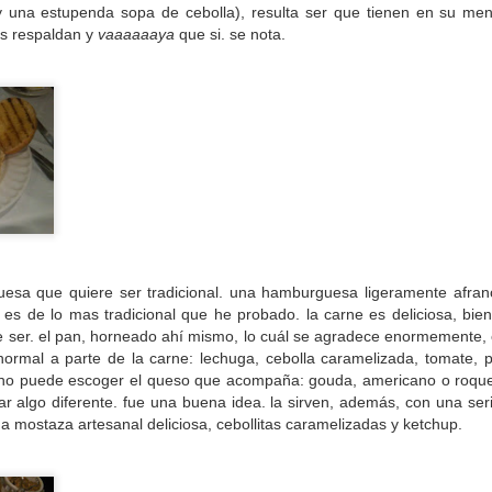
y una estupenda sopa de cebolla), resulta ser que tienen en su 
 que vean que las mejores hamburguesas pueden aparecer e
os respaldan y
vaaaaaaya
que si. se nota.
rgerjoint
nació con la pandemia y abrió en el Oriente de la C
astos. La burger está tan buena que amerita la excursión. Sen
-n-Out
americanas. Recomiendo probar la
Long Beach Burge
Aquí
huga, tomate, cebolla y salsa mil islas).
las encuentran.
esa que quiere ser tradicional. una hamburguesa ligeramente afran
 años de hacer delicias inspiradas en los dioses Nórdic
o, es de lo mas tradicional que he probado. la carne es deliciosa, bi
y muy bien logradas. Son de las pocas que usan
picaña
como su
ser. el pan, horneado ahí mismo, lo cuál se agradece enormemente, e
 a la “
Loki
”: pattie de picaña, queso manchego frito, cebo
normal a parte de la carne: lechuga, cebolla caramelizada, tomate, pe
AQUI
e. Las encuentran
.
no puede escoger el queso que acompaña: gouda, americano o roquef
r algo diferente. fue una buena idea. la sirven, además, con una ser
 mostaza artesanal deliciosa, cebollitas caramelizadas y ketchup.